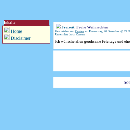
Inhalte
Freizeit
: Frohe Weihnachten
Home
Geschrieben von
Carsten
am Donnerstag, 20.Dezember. @ 09:0
Unterstützt durch
Carsten
Disclaimer
Ich wünsche allen geruhsame Feiertage und ein
Sor